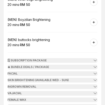
20 mins
·
RM 50
.
Duration
.
Price
:
:
Book
(MEN) Boyzilian Brightening
20 mins
·
RM 50
.
Duration
.
Price
:
:
Book
(MEN) buttocks brightening
20 mins
·
RM 50
.
Duration
.
Price
:
:
🗓️ SUBSCRIPTION PACKAGE
🔥 BUNDLE DEALS / PACKAGE
FACIAL
SKIN BRIGHTENING (AVAILABLE WED - SUN)
INGROWN REMOVAL
VAJACIAL
FEMALE WAX