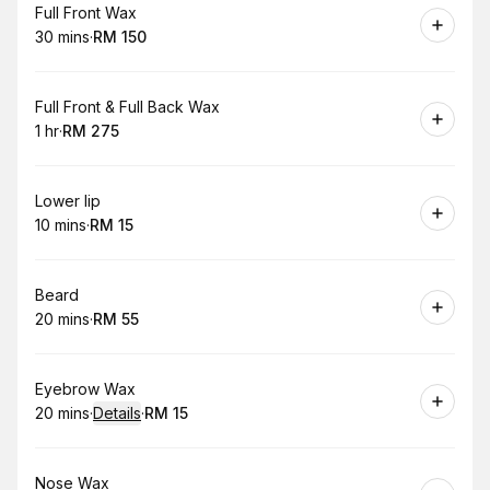
Book
Full Front Wax
30 mins
·
RM 150
.
Duration
.
Price
:
:
Book
Full Front & Full Back Wax
1 hr
·
RM 275
.
Duration
.
Price
:
:
Book
Lower lip
10 mins
·
RM 15
.
Duration
.
Price
:
:
Book
Beard
20 mins
·
RM 55
.
Duration
.
Price
:
:
Book
Eyebrow Wax
20 mins
·
Details
·
RM 15
.
Duration
:
.
Price
:
Book
Nose Wax