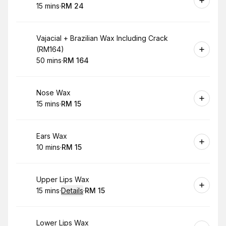
15 mins
·
RM 24
.
Duration
.
Price
:
:
Book
Vajacial + Brazilian Wax Including Crack
(RM164)
50 mins
·
RM 164
.
Duration
.
Price
:
:
Book
Nose Wax
15 mins
·
RM 15
.
Duration
.
Price
:
:
Book
Ears Wax
10 mins
·
RM 15
.
Duration
.
Price
:
:
Book
Upper Lips Wax
15 mins
·
Details
·
RM 15
.
Duration
:
.
Price
:
Book
Lower Lips Wax