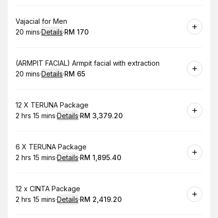
Book
Vajacial for Men
20 mins
·
Details
·
RM 170
.
Duration
:
.
Price
:
Book
(ARMPIT FACIAL) Armpit facial with extraction
20 mins
·
Details
·
RM 65
.
Duration
:
.
Price
:
Book
12 X TERUNA Package
2 hrs 15 mins
·
Details
·
RM 3,379.20
.
Duration
:
.
Price
:
Book
6 X TERUNA Package
2 hrs 15 mins
·
Details
·
RM 1,895.40
.
Duration
:
.
Price
:
Book
12 x CINTA Package
2 hrs 15 mins
·
Details
·
RM 2,419.20
.
Duration
:
.
Price
: