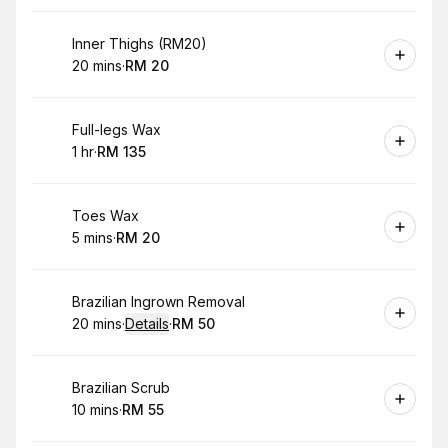
Book
Inner Thighs (RM20)
20 mins
·
RM 20
.
Duration
.
Price
:
:
Book
Full-legs Wax
1 hr
·
RM 135
.
Duration
.
Price
:
:
Book
Toes Wax
5 mins
·
RM 20
.
Duration
.
Price
:
:
Book
Brazilian Ingrown Removal
20 mins
·
Details
·
RM 50
.
Duration
:
.
Price
:
Book
Brazilian Scrub
10 mins
·
RM 55
.
Duration
.
Price
:
: