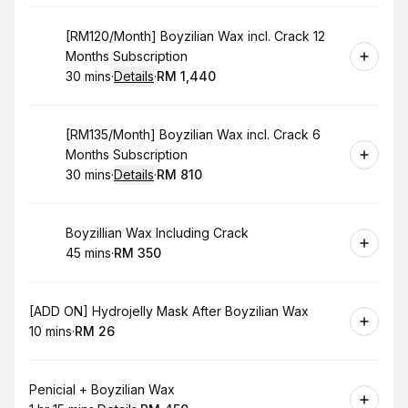
Book
[RM120/Month] Boyzilian Wax incl. Crack 12
Months Subscription
30 mins
·
Details
·
RM 1,440
.
Duration
:
.
Price
:
Book
[RM135/Month] Boyzilian Wax incl. Crack 6
Months Subscription
30 mins
·
Details
·
RM 810
.
Duration
:
.
Price
:
Book
Boyzillian Wax Including Crack
45 mins
·
RM 350
.
Duration
.
Price
:
:
Book
[ADD ON] Hydrojelly Mask After Boyzilian Wax
10 mins
·
RM 26
.
Duration
.
Price
:
:
Book
Penicial + Boyzilian Wax