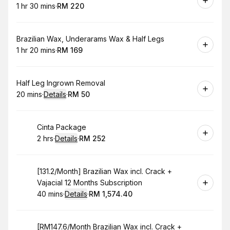
1 hr 30 mins
·
RM 220
.
Duration
:
.
Price
:
Book
Brazilian Wax, Underarams Wax & Half Legs
1 hr 20 mins
·
RM 169
.
Duration
:
.
Price
:
Book
Half Leg Ingrown Removal
20 mins
·
Details
·
RM 50
.
Duration
:
.
Price
:
Book
Cinta Package
2 hrs
·
Details
·
RM 252
.
Duration
:
.
Price
:
Book
[131.2/Month] Brazilian Wax incl. Crack +
Vajacial 12 Months Subscription
40 mins
·
Details
·
RM 1,574.40
.
Duration
:
.
Price
:
Book
[RM147.6/Month Brazilian Wax incl. Crack +