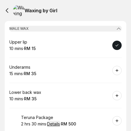
Waxing by Girl
MALE WAX
Book
Upper lip
10 mins
·
RM 15
.
Duration
.
Price
:
:
Book
Underarms
15 mins
·
RM 35
.
Duration
.
Price
:
:
Book
Lower back wax
10 mins
·
RM 35
.
Duration
.
Price
:
:
Book
Teruna Package
2 hrs 30 mins
·
Details
·
RM 500
.
Duration
:
.
Price
: