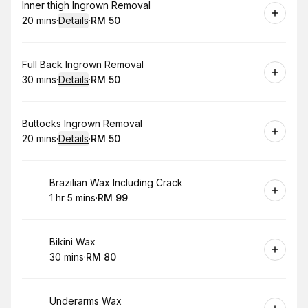
Book
Inner thigh Ingrown Removal
20 mins
·
Details
·
RM 50
.
Duration
:
.
Price
:
Book
Full Back Ingrown Removal
30 mins
·
Details
·
RM 50
.
Duration
:
.
Price
:
Book
Buttocks Ingrown Removal
20 mins
·
Details
·
RM 50
.
Duration
:
.
Price
:
Book
Brazilian Wax Including Crack
1 hr 5 mins
·
RM 99
.
Duration
.
:
Price
:
Book
Bikini Wax
30 mins
·
RM 80
.
Duration
.
Price
:
:
Book
Underarms Wax