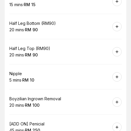
15 mins
·
RM 15
.
Duration
.
Price
:
:
Book
Half Leg Bottom (RM90)
20 mins
·
RM 90
.
Duration
.
Price
:
:
Book
Half Leg Top (RM90)
20 mins
·
RM 90
.
Duration
.
Price
:
:
Book
Nipple
5 mins
·
RM 10
.
Duration
.
Price
:
:
Book
Boyzilian Ingrown Removal
20 mins
·
RM 100
.
Duration
.
Price
:
:
Book
[ADD ON] Penicial
45 mins
·
RM 250