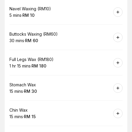
Book
Navel Waxing (RM10)
5 mins
·
RM 10
.
Duration
.
Price
:
:
Book
Buttocks Waxing (RM60)
30 mins
·
RM 60
.
Duration
.
Price
:
:
Book
Full Legs Wax (RM180)
1 hr 15 mins
·
RM 180
.
Duration
:
.
Price
:
Book
Stomach Wax
15 mins
·
RM 30
.
Duration
.
Price
:
:
Book
Chin Wax
15 mins
·
RM 15
.
Duration
.
Price
:
: