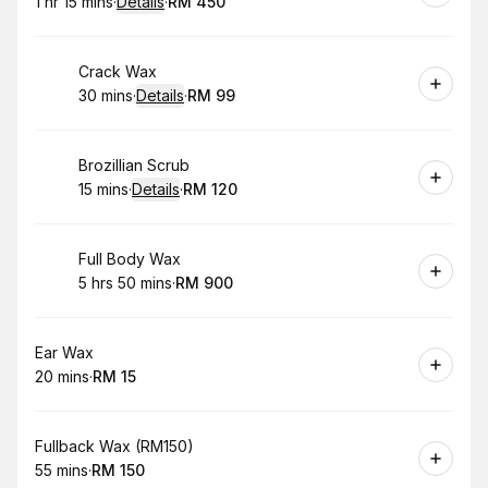
1 hr 15 mins
·
Details
·
RM 450
.
Duration
:
.
Price
:
Book
Crack Wax
30 mins
·
Details
·
RM 99
.
Duration
:
.
Price
:
Book
Brozillian Scrub
15 mins
·
Details
·
RM 120
.
Duration
:
.
Price
:
Book
Full Body Wax
5 hrs 50 mins
·
RM 900
.
Duration
:
.
Price
:
Book
Ear Wax
20 mins
·
RM 15
.
Duration
.
Price
:
:
Book
Fullback Wax (RM150)
55 mins
·
RM 150
.
Duration
.
Price
:
: