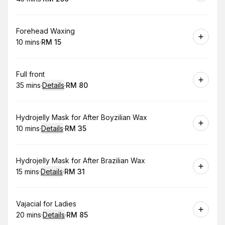
.
Duration
.
Price
:
:
Book
Forehead Waxing
10 mins
·
RM 15
.
Duration
.
Price
:
:
Book
Full front
35 mins
·
Details
·
RM 80
.
Duration
:
.
Price
:
Book
Hydrojelly Mask for After Boyzilian Wax
10 mins
·
Details
·
RM 35
.
Duration
:
.
Price
:
Book
Hydrojelly Mask for After Brazilian Wax
15 mins
·
Details
·
RM 31
.
Duration
:
.
Price
:
Book
Vajacial for Ladies
20 mins
·
Details
·
RM 85
.
Duration
:
.
Price
: