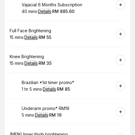
Vajacial 6 Months Subscription
40 mins
·
Details
·
RM 885.60
.
Duration
:
.
Price
:
Book
Full Face Brightening
15 mins
·
Details
·
RM 55
.
Duration
:
.
Price
:
Book
Knee Brightening
15 mins
·
Details
·
RM 35
.
Duration
:
.
Price
:
Book
Brazilian *1st timer promo*
1 hr 5 mins
·
Details
·
RM 85
.
Duration
:
.
Price
:
Book
Underarm promo* RM19
5 mins
·
Details
·
RM 19
.
Duration
:
.
Price
:
Book
(MEN) Inner thigh brightening