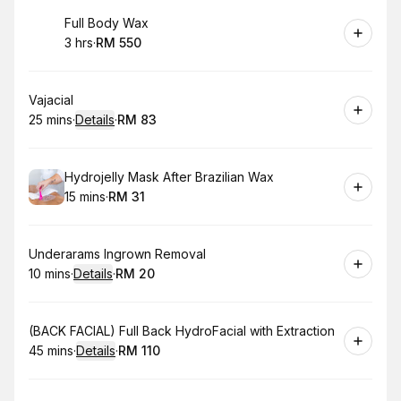
Book
Full Body Wax
3 hrs
·
RM 550
.
Duration
.
Price
:
:
Book
Vajacial
25 mins
·
Details
·
RM 83
.
Duration
:
.
Price
:
Book
Hydrojelly Mask After Brazilian Wax
15 mins
·
RM 31
.
Duration
.
Price
:
:
Book
Underarams Ingrown Removal
10 mins
·
Details
·
RM 20
.
Duration
:
.
Price
:
Book
(BACK FACIAL) Full Back HydroFacial with Extraction
45 mins
·
Details
·
RM 110
.
Duration
:
.
Price
: