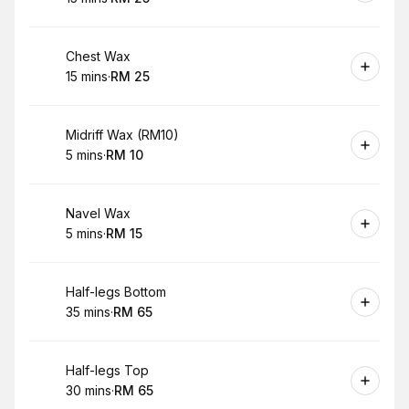
.
Duration
.
Price
:
:
Book
Chest Wax
15 mins
·
RM 25
.
Duration
.
Price
:
:
Book
Midriff Wax (RM10)
5 mins
·
RM 10
.
Duration
.
Price
:
:
Book
Navel Wax
5 mins
·
RM 15
.
Duration
.
Price
:
:
Book
Half-legs Bottom
35 mins
·
RM 65
.
Duration
.
Price
:
:
Book
Half-legs Top
30 mins
·
RM 65
.
Duration
.
Price
:
: