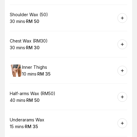
Book
Shoulder Wax (50)
30 mins
·
RM 50
.
Duration
.
Price
:
:
Book
Chest Wax (RM30)
30 mins
·
RM 30
.
Duration
.
Price
:
:
Book
Inner Thighs
10 mins
·
RM 35
.
Duration
.
Price
:
:
Book
Half-arms Wax (RM50)
40 mins
·
RM 50
.
Duration
.
Price
:
:
Book
Underarams Wax
15 mins
·
RM 35
.
Duration
.
Price
:
: