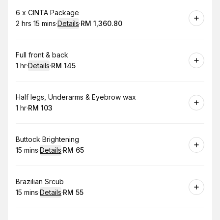
Book
6 x CINTA Package
2 hrs 15 mins
·
Details
·
RM 1,360.80
.
Duration
:
.
Price
:
Book
Full front & back
1 hr
·
Details
·
RM 145
.
Duration
.
:
Price
:
Book
Half legs, Underarms & Eyebrow wax
1 hr
·
RM 103
.
Duration
.
Price
:
:
Book
Buttock Brightening
15 mins
·
Details
·
RM 65
.
Duration
:
.
Price
:
Book
Brazilian Srcub
15 mins
·
Details
·
RM 55
.
Duration
:
.
Price
: