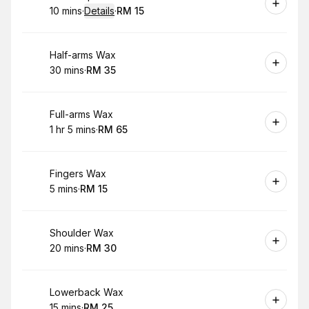
10 mins
·
Details
·
RM 15
.
Duration
:
.
Price
:
Book
Half-arms Wax
30 mins
·
RM 35
.
Duration
.
Price
:
:
Book
Full-arms Wax
1 hr 5 mins
·
RM 65
.
Duration
.
:
Price
:
Book
Fingers Wax
5 mins
·
RM 15
.
Duration
.
Price
:
:
Book
Shoulder Wax
20 mins
·
RM 30
.
Duration
.
Price
:
:
Book
Lowerback Wax
15 mins
·
RM 25