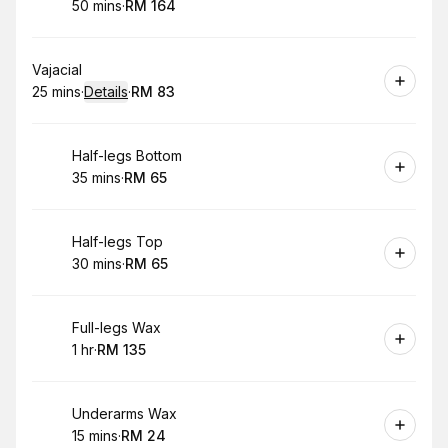
50 mins
·
RM 164
.
Duration
.
Price
:
:
Book
Vajacial
25 mins
·
Details
·
RM 83
.
Duration
:
.
Price
:
Book
Half-legs Bottom
35 mins
·
RM 65
.
Duration
.
Price
:
:
Book
Half-legs Top
30 mins
·
RM 65
.
Duration
.
Price
:
:
Book
Full-legs Wax
1 hr
·
RM 135
.
Duration
.
Price
:
:
Book
Underarms Wax
15 mins
·
RM 24
.
Duration
.
Price
:
: