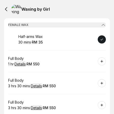
Waxing by Girl
FEMALE WAX
Book
Half-arms Wax
30 mins
·
RM 35
.
Duration
.
Price
:
:
Book
Full Body
1 hr
·
Details
·
RM 550
.
Duration
.
:
Price
:
Book
Full Body
3 hrs 30 mins
·
Details
·
RM 550
.
Duration
:
.
Price
:
Book
Full Body
3 hrs 30 mins
·
Details
·
RM 550
.
Duration
:
.
Price
: