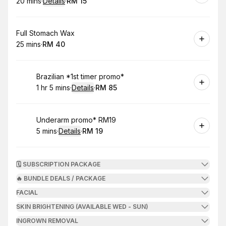
20 mins
·
Details
·
RM 15
.
Duration
:
.
Price
:
Book
Full Stomach Wax
25 mins
·
RM 40
.
Duration
.
Price
:
:
Book
Brazilian *1st timer promo*
1 hr 5 mins
·
Details
·
RM 85
.
Duration
:
.
Price
:
Book
Underarm promo* RM19
5 mins
·
Details
·
RM 19
.
Duration
:
.
Price
:
🗓️ SUBSCRIPTION PACKAGE
🔥 BUNDLE DEALS / PACKAGE
FACIAL
SKIN BRIGHTENING (AVAILABLE WED - SUN)
INGROWN REMOVAL