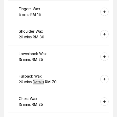
Book
Fingers Wax
5 mins
·
RM 15
.
Duration
.
Price
:
:
Book
Shoulder Wax
20 mins
·
RM 30
.
Duration
.
Price
:
:
Book
Lowerback Wax
15 mins
·
RM 25
.
Duration
.
Price
:
:
Book
Fullback Wax
20 mins
·
Details
·
RM 70
.
Duration
:
.
Price
:
Book
Chest Wax
15 mins
·
RM 25
.
Duration
.
Price
:
: