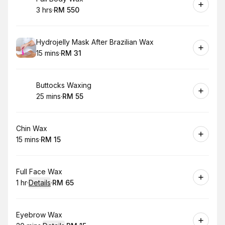
3 hrs
·
RM 550
.
Duration
.
Price
:
:
Book
Hydrojelly Mask After Brazilian Wax
15 mins
·
RM 31
.
Duration
.
Price
:
:
Book
Buttocks Waxing
25 mins
·
RM 55
.
Duration
.
Price
:
:
Book
Chin Wax
15 mins
·
RM 15
.
Duration
.
Price
:
:
Book
Full Face Wax
1 hr
·
Details
·
RM 65
.
Duration
.
:
Price
:
Book
Eyebrow Wax