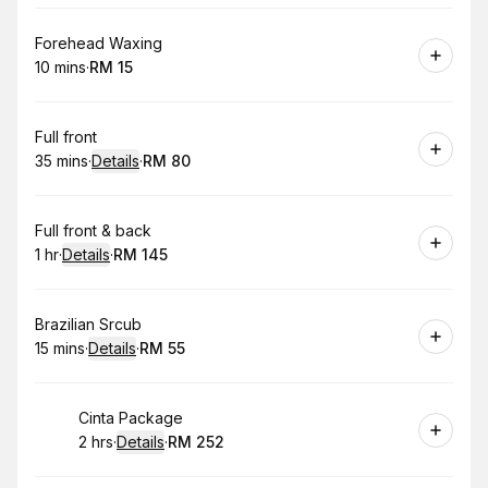
Book
Forehead Waxing
10 mins
·
RM 15
.
Duration
.
Price
:
:
Book
Full front
35 mins
·
Details
·
RM 80
.
Duration
:
.
Price
:
Book
Full front & back
1 hr
·
Details
·
RM 145
.
Duration
.
:
Price
:
Book
Brazilian Srcub
15 mins
·
Details
·
RM 55
.
Duration
:
.
Price
:
Book
Cinta Package
2 hrs
·
Details
·
RM 252
.
Duration
:
.
Price
: