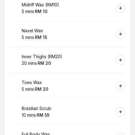
Book
Midriff Wax (RM10)
5 mins
·
RM 10
.
Duration
.
Price
:
:
Book
Navel Wax
5 mins
·
RM 15
.
Duration
.
Price
:
:
Book
Inner Thighs (RM20)
20 mins
·
RM 20
.
Duration
.
Price
:
:
Book
Toes Wax
5 mins
·
RM 20
.
Duration
.
Price
:
:
Book
Brazilian Scrub
10 mins
·
RM 55
.
Duration
.
Price
:
:
Book
Full Body Wax