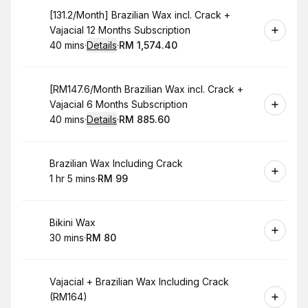
Book
[131.2/Month] Brazilian Wax incl. Crack +
Vajacial 12 Months Subscription
40 mins
·
Details
·
RM 1,574.40
.
Duration
:
.
Price
:
Book
[RM147.6/Month Brazilian Wax incl. Crack +
Vajacial 6 Months Subscription
40 mins
·
Details
·
RM 885.60
.
Duration
:
.
Price
:
Book
Brazilian Wax Including Crack
1 hr 5 mins
·
RM 99
.
Duration
.
:
Price
:
Book
Bikini Wax
30 mins
·
RM 80
.
Duration
.
Price
:
:
Book
Vajacial + Brazilian Wax Including Crack
(RM164)