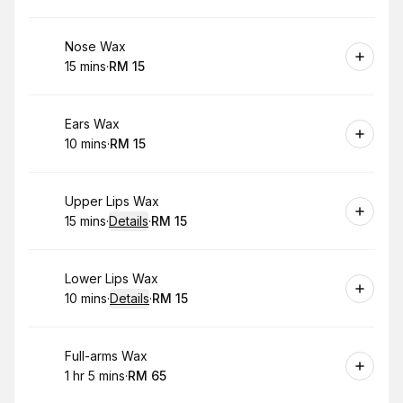
Book
Nose Wax
15 mins
·
RM 15
.
Duration
.
Price
:
:
Book
Ears Wax
10 mins
·
RM 15
.
Duration
.
Price
:
:
Book
Upper Lips Wax
15 mins
·
Details
·
RM 15
.
Duration
:
.
Price
:
Book
Lower Lips Wax
10 mins
·
Details
·
RM 15
.
Duration
:
.
Price
:
Book
Full-arms Wax
1 hr 5 mins
·
RM 65
.
Duration
.
:
Price
: