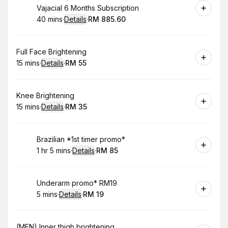
Vajacial 6 Months Subscription
40 mins
·
Details
·
RM 885.60
.
Duration
:
.
Price
:
Book
Full Face Brightening
15 mins
·
Details
·
RM 55
.
Duration
:
.
Price
:
Book
Knee Brightening
15 mins
·
Details
·
RM 35
.
Duration
:
.
Price
:
Book
Brazilian *1st timer promo*
1 hr 5 mins
·
Details
·
RM 85
.
Duration
:
.
Price
:
Book
Underarm promo* RM19
5 mins
·
Details
·
RM 19
.
Duration
:
.
Price
:
Book
(MEN) Inner thigh brightening