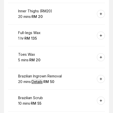
Book
Inner Thighs (RM20)
20 mins
·
RM 20
.
Duration
.
Price
:
:
Book
Full-legs Wax
1 hr
·
RM 135
.
Duration
.
Price
:
:
Book
Toes Wax
5 mins
·
RM 20
.
Duration
.
Price
:
:
Book
Brazilian Ingrown Removal
20 mins
·
Details
·
RM 50
.
Duration
:
.
Price
:
Book
Brazilian Scrub
10 mins
·
RM 55
.
Duration
.
Price
:
: