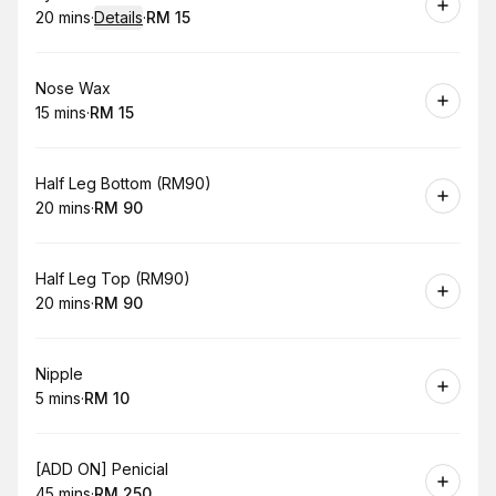
20 mins
·
Details
·
RM 15
.
Duration
:
.
Price
:
Book
Nose Wax
15 mins
·
RM 15
.
Duration
.
Price
:
:
Book
Half Leg Bottom (RM90)
20 mins
·
RM 90
.
Duration
.
Price
:
:
Book
Half Leg Top (RM90)
20 mins
·
RM 90
.
Duration
.
Price
:
:
Book
Nipple
5 mins
·
RM 10
.
Duration
.
Price
:
:
Book
[ADD ON] Penicial
45 mins
·
RM 250