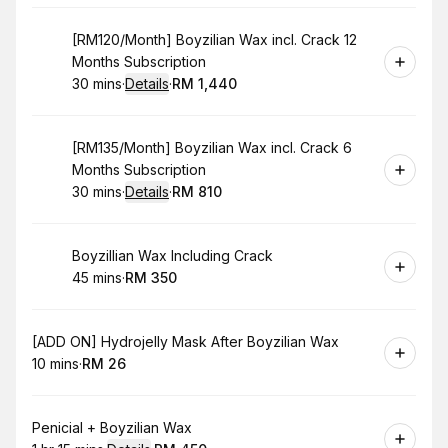
Book
[RM120/Month] Boyzilian Wax incl. Crack 12
Months Subscription
30 mins
·
Details
·
RM 1,440
.
Duration
:
.
Price
:
Book
[RM135/Month] Boyzilian Wax incl. Crack 6
Months Subscription
30 mins
·
Details
·
RM 810
.
Duration
:
.
Price
:
Book
Boyzillian Wax Including Crack
45 mins
·
RM 350
.
Duration
.
Price
:
:
Book
[ADD ON] Hydrojelly Mask After Boyzilian Wax
10 mins
·
RM 26
.
Duration
.
Price
:
:
Book
Penicial + Boyzilian Wax