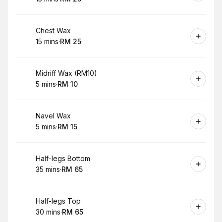
.
Duration
.
Price
:
:
Book
Chest Wax
15 mins
·
RM 25
.
Duration
.
Price
:
:
Book
Midriff Wax (RM10)
5 mins
·
RM 10
.
Duration
.
Price
:
:
Book
Navel Wax
5 mins
·
RM 15
.
Duration
.
Price
:
:
Book
Half-legs Bottom
35 mins
·
RM 65
.
Duration
.
Price
:
:
Book
Half-legs Top
30 mins
·
RM 65
.
Duration
.
Price
:
: