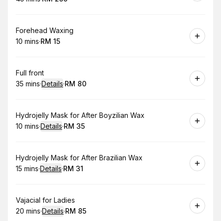
.
Duration
.
Price
:
:
Book
Forehead Waxing
10 mins
·
RM 15
.
Duration
.
Price
:
:
Book
Full front
35 mins
·
Details
·
RM 80
.
Duration
:
.
Price
:
Book
Hydrojelly Mask for After Boyzilian Wax
10 mins
·
Details
·
RM 35
.
Duration
:
.
Price
:
Book
Hydrojelly Mask for After Brazilian Wax
15 mins
·
Details
·
RM 31
.
Duration
:
.
Price
:
Book
Vajacial for Ladies
20 mins
·
Details
·
RM 85
.
Duration
:
.
Price
: