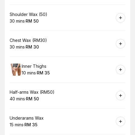
Book
Shoulder Wax (50)
30 mins
·
RM 50
.
Duration
.
Price
:
:
Book
Chest Wax (RM30)
30 mins
·
RM 30
.
Duration
.
Price
:
:
Book
Inner Thighs
10 mins
·
RM 35
.
Duration
.
Price
:
:
Book
Half-arms Wax (RM50)
40 mins
·
RM 50
.
Duration
.
Price
:
:
Book
Underarams Wax
15 mins
·
RM 35
.
Duration
.
Price
:
: