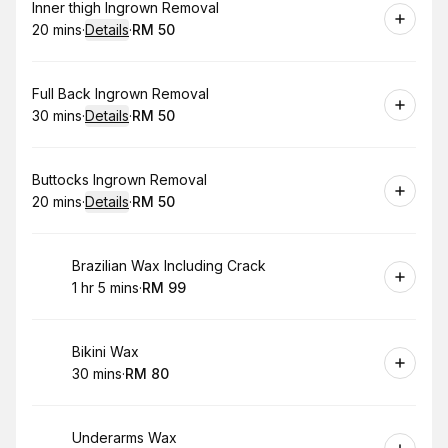
Book
Inner thigh Ingrown Removal
20 mins
·
Details
·
RM 50
.
Duration
:
.
Price
:
Book
Full Back Ingrown Removal
30 mins
·
Details
·
RM 50
.
Duration
:
.
Price
:
Book
Buttocks Ingrown Removal
20 mins
·
Details
·
RM 50
.
Duration
:
.
Price
:
Book
Brazilian Wax Including Crack
1 hr 5 mins
·
RM 99
.
Duration
.
:
Price
:
Book
Bikini Wax
30 mins
·
RM 80
.
Duration
.
Price
:
:
Book
Underarms Wax