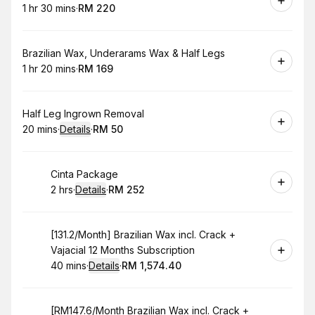
1 hr 30 mins
·
RM 220
.
Duration
:
.
Price
:
Book
Brazilian Wax, Underarams Wax & Half Legs
1 hr 20 mins
·
RM 169
.
Duration
:
.
Price
:
Book
Half Leg Ingrown Removal
20 mins
·
Details
·
RM 50
.
Duration
:
.
Price
:
Book
Cinta Package
2 hrs
·
Details
·
RM 252
.
Duration
:
.
Price
:
Book
[131.2/Month] Brazilian Wax incl. Crack +
Vajacial 12 Months Subscription
40 mins
·
Details
·
RM 1,574.40
.
Duration
:
.
Price
:
Book
[RM147.6/Month Brazilian Wax incl. Crack +