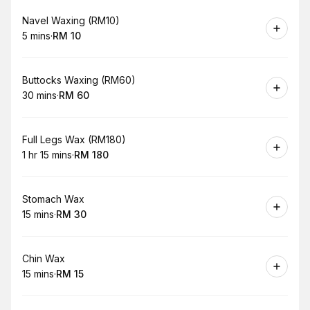
Book
Navel Waxing (RM10)
5 mins
·
RM 10
.
Duration
.
Price
:
:
Book
Buttocks Waxing (RM60)
30 mins
·
RM 60
.
Duration
.
Price
:
:
Book
Full Legs Wax (RM180)
1 hr 15 mins
·
RM 180
.
Duration
:
.
Price
:
Book
Stomach Wax
15 mins
·
RM 30
.
Duration
.
Price
:
:
Book
Chin Wax
15 mins
·
RM 15
.
Duration
.
Price
:
: