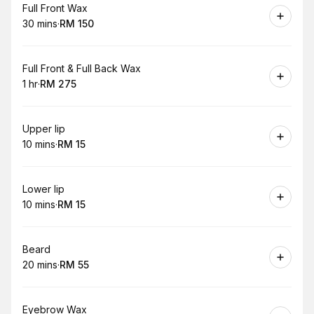
Book
Full Front Wax
30 mins
·
RM 150
.
Duration
.
Price
:
:
Book
Full Front & Full Back Wax
1 hr
·
RM 275
.
Duration
.
Price
:
:
Book
Upper lip
10 mins
·
RM 15
.
Duration
.
Price
:
:
Book
Lower lip
10 mins
·
RM 15
.
Duration
.
Price
:
:
Book
Beard
20 mins
·
RM 55
.
Duration
.
Price
:
:
Book
Eyebrow Wax