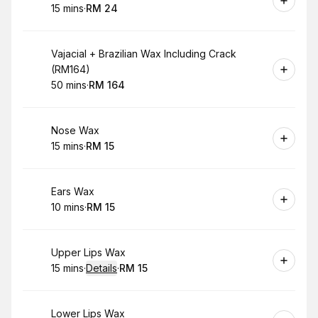
15 mins
·
RM 24
.
Duration
.
Price
:
:
Book
Vajacial + Brazilian Wax Including Crack
(RM164)
50 mins
·
RM 164
.
Duration
.
Price
:
:
Book
Nose Wax
15 mins
·
RM 15
.
Duration
.
Price
:
:
Book
Ears Wax
10 mins
·
RM 15
.
Duration
.
Price
:
:
Book
Upper Lips Wax
15 mins
·
Details
·
RM 15
.
Duration
:
.
Price
:
Book
Lower Lips Wax