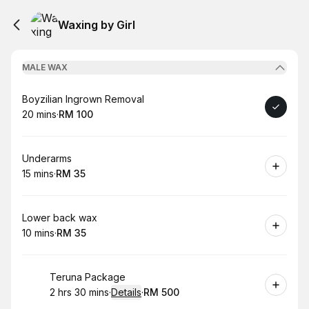
Waxing by Girl
MALE WAX
Book
Boyzilian Ingrown Removal
20 mins
·
RM 100
.
Duration
.
Price
:
:
Book
Underarms
15 mins
·
RM 35
.
Duration
.
Price
:
:
Book
Lower back wax
10 mins
·
RM 35
.
Duration
.
Price
:
:
Book
Teruna Package
2 hrs 30 mins
·
Details
·
RM 500
.
Duration
:
.
Price
: