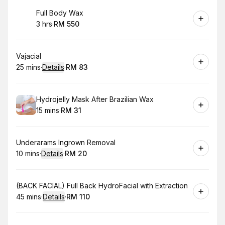
Book
Full Body Wax
3 hrs
·
RM 550
.
Duration
.
Price
:
:
Book
Vajacial
25 mins
·
Details
·
RM 83
.
Duration
:
.
Price
:
Book
Hydrojelly Mask After Brazilian Wax
15 mins
·
RM 31
.
Duration
.
Price
:
:
Book
Underarams Ingrown Removal
10 mins
·
Details
·
RM 20
.
Duration
:
.
Price
:
Book
(BACK FACIAL) Full Back HydroFacial with Extraction
45 mins
·
Details
·
RM 110
.
Duration
:
.
Price
: