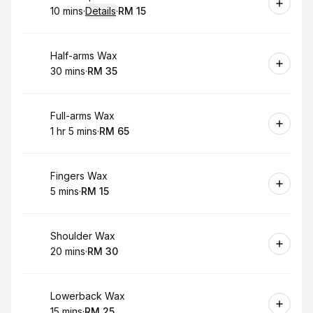
10 mins
·
Details
·
RM 15
.
Duration
:
.
Price
:
Book
Half-arms Wax
30 mins
·
RM 35
.
Duration
.
Price
:
:
Book
Full-arms Wax
1 hr 5 mins
·
RM 65
.
Duration
.
:
Price
:
Book
Fingers Wax
5 mins
·
RM 15
.
Duration
.
Price
:
:
Book
Shoulder Wax
20 mins
·
RM 30
.
Duration
.
Price
:
:
Book
Lowerback Wax
15 mins
·
RM 25