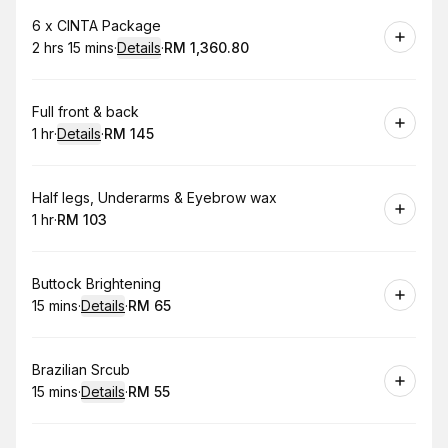
Book
6 x CINTA Package
2 hrs 15 mins
·
Details
·
RM 1,360.80
.
Duration
:
.
Price
:
Book
Full front & back
1 hr
·
Details
·
RM 145
.
Duration
.
:
Price
:
Book
Half legs, Underarms & Eyebrow wax
1 hr
·
RM 103
.
Duration
.
Price
:
:
Book
Buttock Brightening
15 mins
·
Details
·
RM 65
.
Duration
:
.
Price
:
Book
Brazilian Srcub
15 mins
·
Details
·
RM 55
.
Duration
:
.
Price
: