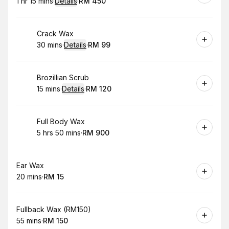
1 hr 15 mins
·
Details
·
RM 450
.
Duration
:
.
Price
:
Book
Crack Wax
30 mins
·
Details
·
RM 99
.
Duration
:
.
Price
:
Book
Brozillian Scrub
15 mins
·
Details
·
RM 120
.
Duration
:
.
Price
:
Book
Full Body Wax
5 hrs 50 mins
·
RM 900
.
Duration
:
.
Price
:
Book
Ear Wax
20 mins
·
RM 15
.
Duration
.
Price
:
:
Book
Fullback Wax (RM150)
55 mins
·
RM 150
.
Duration
.
Price
:
: