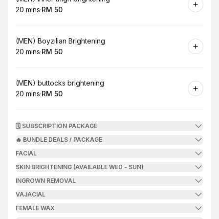
20 mins
·
RM 50
.
Duration
.
Price
:
:
Book
(MEN) Boyzilian Brightening
20 mins
·
RM 50
.
Duration
.
Price
:
:
Book
(MEN) buttocks brightening
20 mins
·
RM 50
.
Duration
.
Price
:
:
🗓️ SUBSCRIPTION PACKAGE
🔥 BUNDLE DEALS / PACKAGE
FACIAL
SKIN BRIGHTENING (AVAILABLE WED - SUN)
INGROWN REMOVAL
VAJACIAL
FEMALE WAX