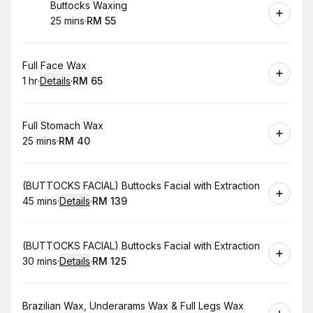
Book
Buttocks Waxing
25 mins
·
RM 55
.
Duration
.
Price
:
:
Book
Full Face Wax
1 hr
·
Details
·
RM 65
.
Duration
.
:
Price
:
Book
Full Stomach Wax
25 mins
·
RM 40
.
Duration
.
Price
:
:
Book
(BUTTOCKS FACIAL) Buttocks Facial with Extraction
45 mins
·
Details
·
RM 139
.
Duration
:
.
Price
:
Book
(BUTTOCKS FACIAL) Buttocks Facial with Extraction
30 mins
·
Details
·
RM 125
.
Duration
:
.
Price
:
Book
Brazilian Wax, Underarams Wax & Full Legs Wax