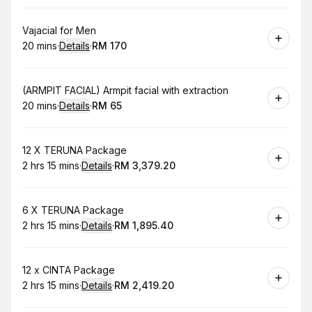
Book
Vajacial for Men
20 mins
·
Details
·
RM 170
.
Duration
:
.
Price
:
Book
(ARMPIT FACIAL) Armpit facial with extraction
20 mins
·
Details
·
RM 65
.
Duration
:
.
Price
:
Book
12 X TERUNA Package
2 hrs 15 mins
·
Details
·
RM 3,379.20
.
Duration
:
.
Price
:
Book
6 X TERUNA Package
2 hrs 15 mins
·
Details
·
RM 1,895.40
.
Duration
:
.
Price
:
Book
12 x CINTA Package
2 hrs 15 mins
·
Details
·
RM 2,419.20
.
Duration
:
.
Price
: