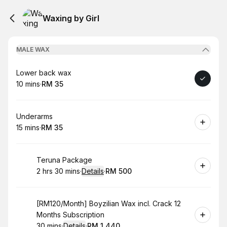
Waxing by Girl
MALE WAX
Book
Lower back wax
10 mins
·
RM 35
.
Duration
.
Price
:
:
Book
Underarms
15 mins
·
RM 35
.
Duration
.
Price
:
:
Book
Teruna Package
2 hrs 30 mins
·
Details
·
RM 500
.
Duration
:
.
Price
:
Book
[RM120/Month] Boyzilian Wax incl. Crack 12
Months Subscription
30 mins
·
Details
·
RM 1,440