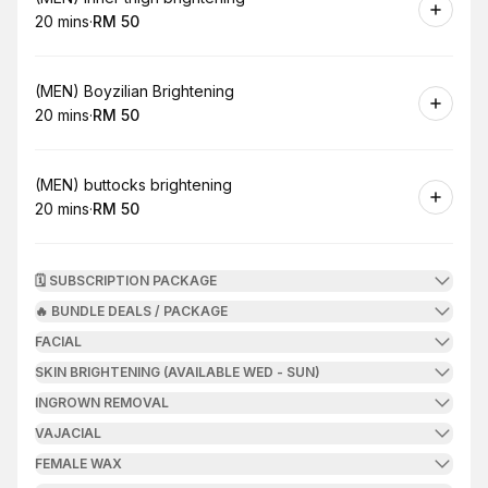
20 mins
·
RM 50
.
Duration
.
Price
:
:
Book
(MEN) Boyzilian Brightening
20 mins
·
RM 50
.
Duration
.
Price
:
:
Book
(MEN) buttocks brightening
20 mins
·
RM 50
.
Duration
.
Price
:
:
🗓️ SUBSCRIPTION PACKAGE
🔥 BUNDLE DEALS / PACKAGE
FACIAL
SKIN BRIGHTENING (AVAILABLE WED - SUN)
INGROWN REMOVAL
VAJACIAL
FEMALE WAX