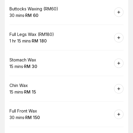
Book
Buttocks Waxing (RM60)
30 mins
·
RM 60
.
Duration
.
Price
:
:
Book
Full Legs Wax (RM180)
1 hr 15 mins
·
RM 180
.
Duration
:
.
Price
:
Book
Stomach Wax
15 mins
·
RM 30
.
Duration
.
Price
:
:
Book
Chin Wax
15 mins
·
RM 15
.
Duration
.
Price
:
:
Book
Full Front Wax
30 mins
·
RM 150
.
Duration
.
Price
:
: