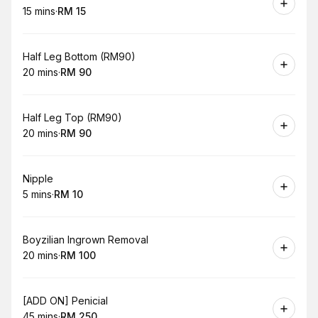
15 mins
·
RM 15
.
Duration
.
Price
:
:
Book
Half Leg Bottom (RM90)
20 mins
·
RM 90
.
Duration
.
Price
:
:
Book
Half Leg Top (RM90)
20 mins
·
RM 90
.
Duration
.
Price
:
:
Book
Nipple
5 mins
·
RM 10
.
Duration
.
Price
:
:
Book
Boyzilian Ingrown Removal
20 mins
·
RM 100
.
Duration
.
Price
:
:
Book
[ADD ON] Penicial
45 mins
·
RM 250