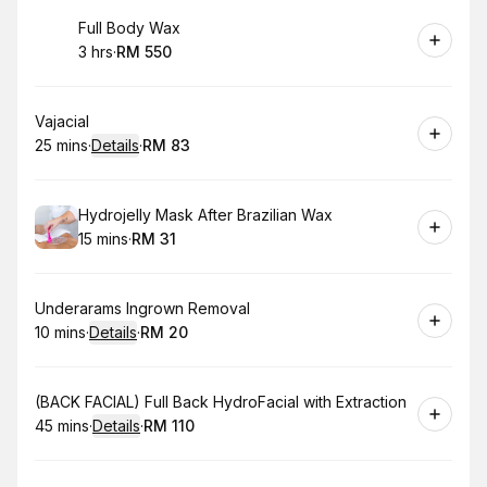
Book
Full Body Wax
3 hrs
·
RM 550
.
Duration
.
Price
:
:
Book
Vajacial
25 mins
·
Details
·
RM 83
.
Duration
:
.
Price
:
Book
Hydrojelly Mask After Brazilian Wax
15 mins
·
RM 31
.
Duration
.
Price
:
:
Book
Underarams Ingrown Removal
10 mins
·
Details
·
RM 20
.
Duration
:
.
Price
:
Book
(BACK FACIAL) Full Back HydroFacial with Extraction
45 mins
·
Details
·
RM 110
.
Duration
:
.
Price
: