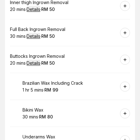
Book
Inner thigh Ingrown Removal
20 mins
·
Details
·
RM 50
.
Duration
:
.
Price
:
Book
Full Back Ingrown Removal
30 mins
·
Details
·
RM 50
.
Duration
:
.
Price
:
Book
Buttocks Ingrown Removal
20 mins
·
Details
·
RM 50
.
Duration
:
.
Price
:
Book
Brazilian Wax Including Crack
1 hr 5 mins
·
RM 99
.
Duration
.
:
Price
:
Book
Bikini Wax
30 mins
·
RM 80
.
Duration
.
Price
:
:
Book
Underarms Wax