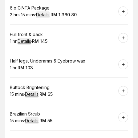
Book
6 x CINTA Package
2 hrs 15 mins
·
Details
·
RM 1,360.80
.
Duration
:
.
Price
:
Book
Full front & back
1 hr
·
Details
·
RM 145
.
Duration
.
:
Price
:
Book
Half legs, Underarms & Eyebrow wax
1 hr
·
RM 103
.
Duration
.
Price
:
:
Book
Buttock Brightening
15 mins
·
Details
·
RM 65
.
Duration
:
.
Price
:
Book
Brazilian Srcub
15 mins
·
Details
·
RM 55
.
Duration
:
.
Price
: