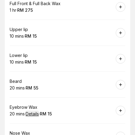
Book
Full Front & Full Back Wax
1 hr
·
RM 275
.
Duration
.
Price
:
:
Book
Upper lip
10 mins
·
RM 15
.
Duration
.
Price
:
:
Book
Lower lip
10 mins
·
RM 15
.
Duration
.
Price
:
:
Book
Beard
20 mins
·
RM 55
.
Duration
.
Price
:
:
Book
Eyebrow Wax
20 mins
·
Details
·
RM 15
.
Duration
:
.
Price
:
Book
Nose Wax