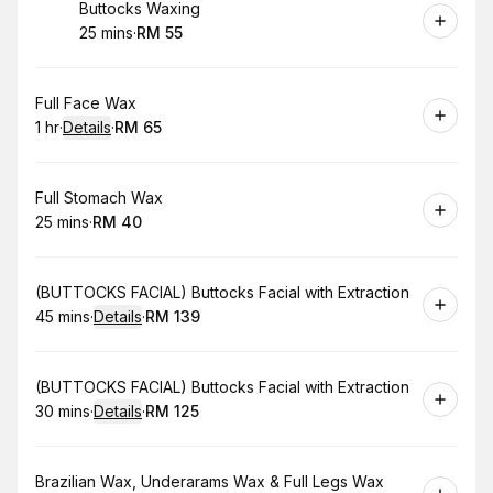
Book
Buttocks Waxing
25 mins
·
RM 55
.
Duration
.
Price
:
:
Book
Full Face Wax
1 hr
·
Details
·
RM 65
.
Duration
.
:
Price
:
Book
Full Stomach Wax
25 mins
·
RM 40
.
Duration
.
Price
:
:
Book
(BUTTOCKS FACIAL) Buttocks Facial with Extraction
45 mins
·
Details
·
RM 139
.
Duration
:
.
Price
:
Book
(BUTTOCKS FACIAL) Buttocks Facial with Extraction
30 mins
·
Details
·
RM 125
.
Duration
:
.
Price
:
Book
Brazilian Wax, Underarams Wax & Full Legs Wax