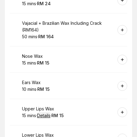
15 mins
·
RM 24
.
Duration
.
Price
:
:
Book
Vajacial + Brazilian Wax Including Crack
(RM164)
50 mins
·
RM 164
.
Duration
.
Price
:
:
Book
Nose Wax
15 mins
·
RM 15
.
Duration
.
Price
:
:
Book
Ears Wax
10 mins
·
RM 15
.
Duration
.
Price
:
:
Book
Upper Lips Wax
15 mins
·
Details
·
RM 15
.
Duration
:
.
Price
:
Book
Lower Lips Wax