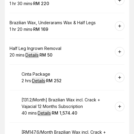
1 hr 30 mins
·
RM 220
.
Duration
:
.
Price
:
Book
Brazilian Wax, Underarams Wax & Half Legs
1 hr 20 mins
·
RM 169
.
Duration
:
.
Price
:
Book
Half Leg Ingrown Removal
20 mins
·
Details
·
RM 50
.
Duration
:
.
Price
:
Book
Cinta Package
2 hrs
·
Details
·
RM 252
.
Duration
:
.
Price
:
Book
[131.2/Month] Brazilian Wax incl. Crack +
Vajacial 12 Months Subscription
40 mins
·
Details
·
RM 1,574.40
.
Duration
:
.
Price
:
Book
[RM147.6/Month Brazilian Wax incl. Crack +