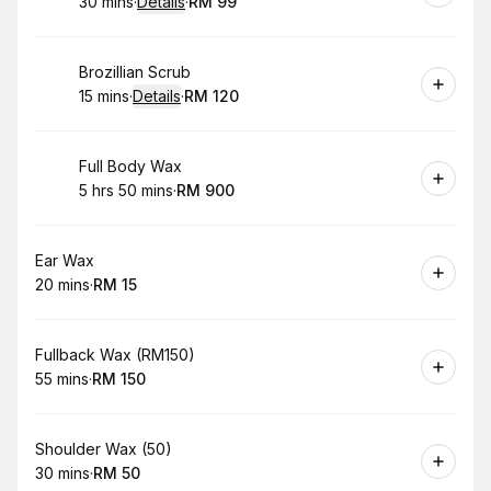
30 mins
·
Details
·
RM 99
.
Duration
:
.
Price
:
Book
Brozillian Scrub
15 mins
·
Details
·
RM 120
.
Duration
:
.
Price
:
Book
Full Body Wax
5 hrs 50 mins
·
RM 900
.
Duration
:
.
Price
:
Book
Ear Wax
20 mins
·
RM 15
.
Duration
.
Price
:
:
Book
Fullback Wax (RM150)
55 mins
·
RM 150
.
Duration
.
Price
:
:
Book
Shoulder Wax (50)
30 mins
·
RM 50
.
Duration
.
Price
:
: