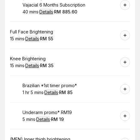
Vajacial 6 Months Subscription
40 mins
·
Details
·
RM 885.60
.
Duration
:
.
Price
:
Book
Full Face Brightening
15 mins
·
Details
·
RM 55
.
Duration
:
.
Price
:
Book
Knee Brightening
15 mins
·
Details
·
RM 35
.
Duration
:
.
Price
:
Book
Brazilian *1st timer promo*
1 hr 5 mins
·
Details
·
RM 85
.
Duration
:
.
Price
:
Book
Underarm promo* RM19
5 mins
·
Details
·
RM 19
.
Duration
:
.
Price
:
Book
(MEN) Inner thigh brightening