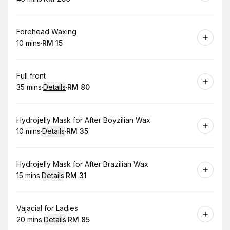
.
Duration
.
Price
:
:
Book
Forehead Waxing
10 mins
·
RM 15
.
Duration
.
Price
:
:
Book
Full front
35 mins
·
Details
·
RM 80
.
Duration
:
.
Price
:
Book
Hydrojelly Mask for After Boyzilian Wax
10 mins
·
Details
·
RM 35
.
Duration
:
.
Price
:
Book
Hydrojelly Mask for After Brazilian Wax
15 mins
·
Details
·
RM 31
.
Duration
:
.
Price
:
Book
Vajacial for Ladies
20 mins
·
Details
·
RM 85
.
Duration
:
.
Price
: