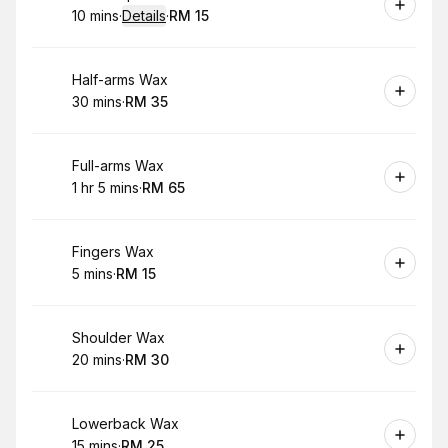
10 mins
·
Details
·
RM 15
.
Duration
:
.
Price
:
Book
Half-arms Wax
30 mins
·
RM 35
.
Duration
.
Price
:
:
Book
Full-arms Wax
1 hr 5 mins
·
RM 65
.
Duration
.
:
Price
:
Book
Fingers Wax
5 mins
·
RM 15
.
Duration
.
Price
:
:
Book
Shoulder Wax
20 mins
·
RM 30
.
Duration
.
Price
:
:
Book
Lowerback Wax
15 mins
·
RM 25