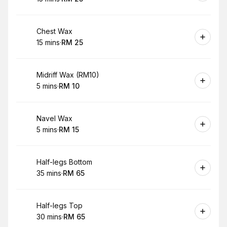
.
Duration
.
Price
:
:
Book
Chest Wax
15 mins
·
RM 25
.
Duration
.
Price
:
:
Book
Midriff Wax (RM10)
5 mins
·
RM 10
.
Duration
.
Price
:
:
Book
Navel Wax
5 mins
·
RM 15
.
Duration
.
Price
:
:
Book
Half-legs Bottom
35 mins
·
RM 65
.
Duration
.
Price
:
:
Book
Half-legs Top
30 mins
·
RM 65
.
Duration
.
Price
:
: