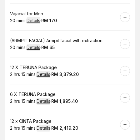
Book
Vajacial for Men
20 mins
·
Details
·
RM 170
.
Duration
:
.
Price
:
Book
(ARMPIT FACIAL) Armpit facial with extraction
20 mins
·
Details
·
RM 65
.
Duration
:
.
Price
:
Book
12 X TERUNA Package
2 hrs 15 mins
·
Details
·
RM 3,379.20
.
Duration
:
.
Price
:
Book
6 X TERUNA Package
2 hrs 15 mins
·
Details
·
RM 1,895.40
.
Duration
:
.
Price
:
Book
12 x CINTA Package
2 hrs 15 mins
·
Details
·
RM 2,419.20
.
Duration
:
.
Price
: