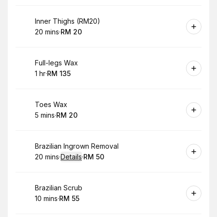
Book
Inner Thighs (RM20)
20 mins
·
RM 20
.
Duration
.
Price
:
:
Book
Full-legs Wax
1 hr
·
RM 135
.
Duration
.
Price
:
:
Book
Toes Wax
5 mins
·
RM 20
.
Duration
.
Price
:
:
Book
Brazilian Ingrown Removal
20 mins
·
Details
·
RM 50
.
Duration
:
.
Price
:
Book
Brazilian Scrub
10 mins
·
RM 55
.
Duration
.
Price
:
: