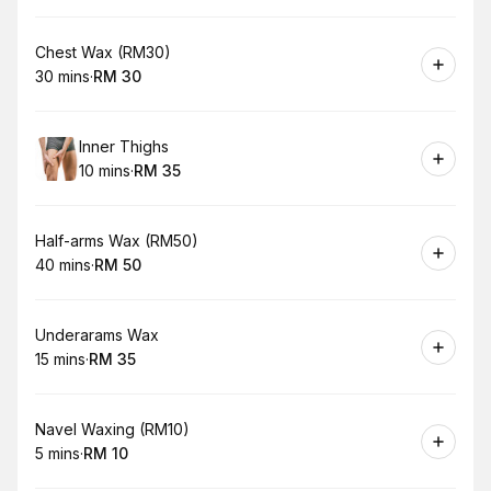
Book
Chest Wax (RM30)
30 mins
·
RM 30
.
Duration
.
Price
:
:
Book
Inner Thighs
10 mins
·
RM 35
.
Duration
.
Price
:
:
Book
Half-arms Wax (RM50)
40 mins
·
RM 50
.
Duration
.
Price
:
:
Book
Underarams Wax
15 mins
·
RM 35
.
Duration
.
Price
:
:
Book
Navel Waxing (RM10)
5 mins
·
RM 10
.
Duration
.
Price
:
: