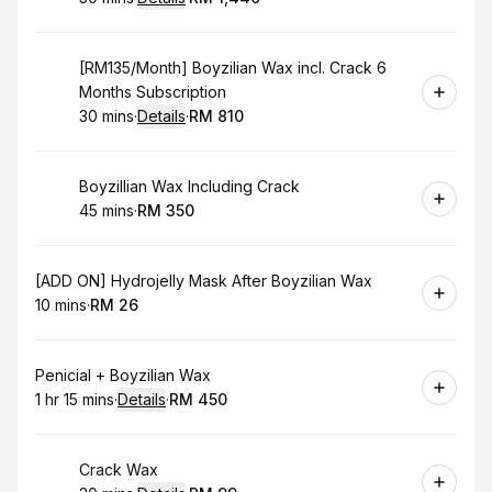
.
Duration
:
.
Price
:
Book
[RM135/Month] Boyzilian Wax incl. Crack 6
Months Subscription
30 mins
·
Details
·
RM 810
.
Duration
:
.
Price
:
Book
Boyzillian Wax Including Crack
45 mins
·
RM 350
.
Duration
.
Price
:
:
Book
[ADD ON] Hydrojelly Mask After Boyzilian Wax
10 mins
·
RM 26
.
Duration
.
Price
:
:
Book
Penicial + Boyzilian Wax
1 hr 15 mins
·
Details
·
RM 450
.
Duration
:
.
Price
:
Book
Crack Wax