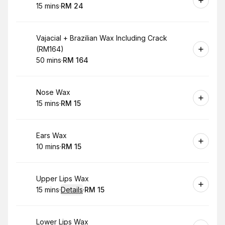
15 mins
·
RM 24
.
Duration
.
Price
:
:
Book
Vajacial + Brazilian Wax Including Crack
(RM164)
50 mins
·
RM 164
.
Duration
.
Price
:
:
Book
Nose Wax
15 mins
·
RM 15
.
Duration
.
Price
:
:
Book
Ears Wax
10 mins
·
RM 15
.
Duration
.
Price
:
:
Book
Upper Lips Wax
15 mins
·
Details
·
RM 15
.
Duration
:
.
Price
:
Book
Lower Lips Wax