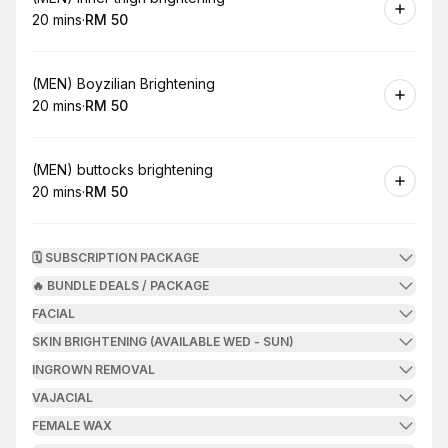
20 mins
·
RM 50
.
Duration
.
Price
:
:
Book
(MEN) Boyzilian Brightening
20 mins
·
RM 50
.
Duration
.
Price
:
:
Book
(MEN) buttocks brightening
20 mins
·
RM 50
.
Duration
.
Price
:
:
🗓️ SUBSCRIPTION PACKAGE
🔥 BUNDLE DEALS / PACKAGE
FACIAL
SKIN BRIGHTENING (AVAILABLE WED - SUN)
INGROWN REMOVAL
VAJACIAL
FEMALE WAX