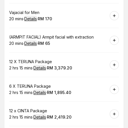
Book
Vajacial for Men
20 mins
·
Details
·
RM 170
.
Duration
:
.
Price
:
Book
(ARMPIT FACIAL) Armpit facial with extraction
20 mins
·
Details
·
RM 65
.
Duration
:
.
Price
:
Book
12 X TERUNA Package
2 hrs 15 mins
·
Details
·
RM 3,379.20
.
Duration
:
.
Price
:
Book
6 X TERUNA Package
2 hrs 15 mins
·
Details
·
RM 1,895.40
.
Duration
:
.
Price
:
Book
12 x CINTA Package
2 hrs 15 mins
·
Details
·
RM 2,419.20
.
Duration
:
.
Price
: