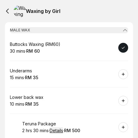
Waxing by Girl
MALE WAX
Book
Buttocks Waxing (RM60)
30 mins
·
RM 60
.
Duration
.
Price
:
:
Book
Underarms
15 mins
·
RM 35
.
Duration
.
Price
:
:
Book
Lower back wax
10 mins
·
RM 35
.
Duration
.
Price
:
:
Book
Teruna Package
2 hrs 30 mins
·
Details
·
RM 500
.
Duration
:
.
Price
: