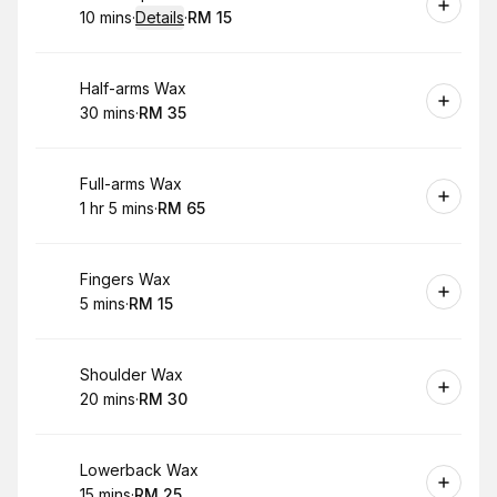
10 mins
·
Details
·
RM 15
.
Duration
:
.
Price
:
Book
Half-arms Wax
30 mins
·
RM 35
.
Duration
.
Price
:
:
Book
Full-arms Wax
1 hr 5 mins
·
RM 65
.
Duration
.
:
Price
:
Book
Fingers Wax
5 mins
·
RM 15
.
Duration
.
Price
:
:
Book
Shoulder Wax
20 mins
·
RM 30
.
Duration
.
Price
:
:
Book
Lowerback Wax
15 mins
·
RM 25