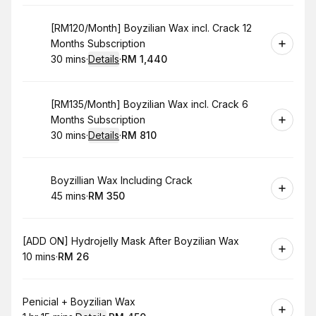
Book
[RM120/Month] Boyzilian Wax incl. Crack 12
Months Subscription
30 mins
·
Details
·
RM 1,440
.
Duration
:
.
Price
:
Book
[RM135/Month] Boyzilian Wax incl. Crack 6
Months Subscription
30 mins
·
Details
·
RM 810
.
Duration
:
.
Price
:
Book
Boyzillian Wax Including Crack
45 mins
·
RM 350
.
Duration
.
Price
:
:
Book
[ADD ON] Hydrojelly Mask After Boyzilian Wax
10 mins
·
RM 26
.
Duration
.
Price
:
:
Book
Penicial + Boyzilian Wax