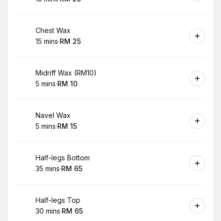
.
Duration
.
Price
:
:
Book
Chest Wax
15 mins
·
RM 25
.
Duration
.
Price
:
:
Book
Midriff Wax (RM10)
5 mins
·
RM 10
.
Duration
.
Price
:
:
Book
Navel Wax
5 mins
·
RM 15
.
Duration
.
Price
:
:
Book
Half-legs Bottom
35 mins
·
RM 65
.
Duration
.
Price
:
:
Book
Half-legs Top
30 mins
·
RM 65
.
Duration
.
Price
:
: