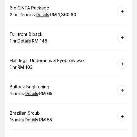
Book
6 x CINTA Package
2 hrs 15 mins
·
Details
·
RM 1,360.80
.
Duration
:
.
Price
:
Book
Full front & back
1 hr
·
Details
·
RM 145
.
Duration
.
:
Price
:
Book
Half legs, Underarms & Eyebrow wax
1 hr
·
RM 103
.
Duration
.
Price
:
:
Book
Buttock Brightening
15 mins
·
Details
·
RM 65
.
Duration
:
.
Price
:
Book
Brazilian Srcub
15 mins
·
Details
·
RM 55
.
Duration
:
.
Price
: