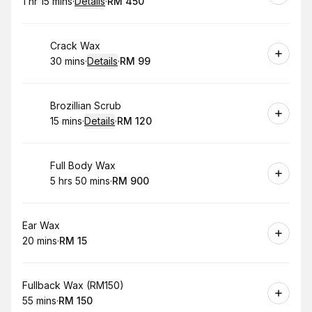
1 hr 15 mins
·
Details
·
RM 450
.
Duration
:
.
Price
:
Book
Crack Wax
30 mins
·
Details
·
RM 99
.
Duration
:
.
Price
:
Book
Brozillian Scrub
15 mins
·
Details
·
RM 120
.
Duration
:
.
Price
:
Book
Full Body Wax
5 hrs 50 mins
·
RM 900
.
Duration
:
.
Price
:
Book
Ear Wax
20 mins
·
RM 15
.
Duration
.
Price
:
:
Book
Fullback Wax (RM150)
55 mins
·
RM 150
.
Duration
.
Price
:
: