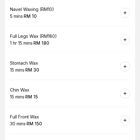
Book
Navel Waxing (RM10)
5 mins
·
RM 10
.
Duration
.
Price
:
:
Book
Full Legs Wax (RM180)
1 hr 15 mins
·
RM 180
.
Duration
:
.
Price
:
Book
Stomach Wax
15 mins
·
RM 30
.
Duration
.
Price
:
:
Book
Chin Wax
15 mins
·
RM 15
.
Duration
.
Price
:
:
Book
Full Front Wax
30 mins
·
RM 150
.
Duration
.
Price
:
: