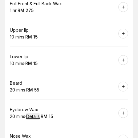
Book
Full Front & Full Back Wax
1 hr
·
RM 275
.
Duration
.
Price
:
:
Book
Upper lip
10 mins
·
RM 15
.
Duration
.
Price
:
:
Book
Lower lip
10 mins
·
RM 15
.
Duration
.
Price
:
:
Book
Beard
20 mins
·
RM 55
.
Duration
.
Price
:
:
Book
Eyebrow Wax
20 mins
·
Details
·
RM 15
.
Duration
:
.
Price
:
Book
Nose Wax