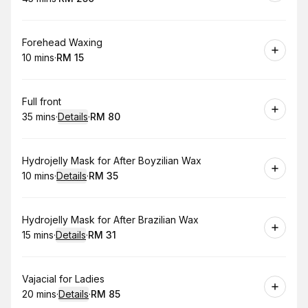
.
Duration
.
Price
:
:
Book
Forehead Waxing
10 mins
·
RM 15
.
Duration
.
Price
:
:
Book
Full front
35 mins
·
Details
·
RM 80
.
Duration
:
.
Price
:
Book
Hydrojelly Mask for After Boyzilian Wax
10 mins
·
Details
·
RM 35
.
Duration
:
.
Price
:
Book
Hydrojelly Mask for After Brazilian Wax
15 mins
·
Details
·
RM 31
.
Duration
:
.
Price
:
Book
Vajacial for Ladies
20 mins
·
Details
·
RM 85
.
Duration
:
.
Price
: