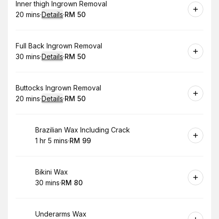
Book
Inner thigh Ingrown Removal
20 mins
·
Details
·
RM 50
.
Duration
:
.
Price
:
Book
Full Back Ingrown Removal
30 mins
·
Details
·
RM 50
.
Duration
:
.
Price
:
Book
Buttocks Ingrown Removal
20 mins
·
Details
·
RM 50
.
Duration
:
.
Price
:
Book
Brazilian Wax Including Crack
1 hr 5 mins
·
RM 99
.
Duration
.
:
Price
:
Book
Bikini Wax
30 mins
·
RM 80
.
Duration
.
Price
:
:
Book
Underarms Wax