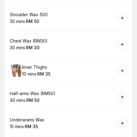
Book
Shoulder Wax (50)
30 mins
·
RM 50
.
Duration
.
Price
:
:
Book
Chest Wax (RM30)
30 mins
·
RM 30
.
Duration
.
Price
:
:
Book
Inner Thighs
10 mins
·
RM 35
.
Duration
.
Price
:
:
Book
Half-arms Wax (RM50)
40 mins
·
RM 50
.
Duration
.
Price
:
:
Book
Underarams Wax
15 mins
·
RM 35
.
Duration
.
Price
:
: