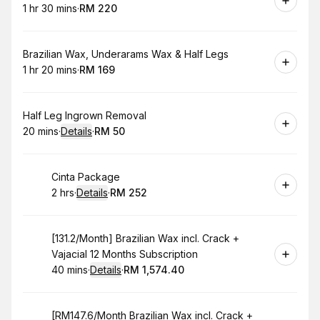
1 hr 30 mins
·
RM 220
.
Duration
:
.
Price
:
Book
Brazilian Wax, Underarams Wax & Half Legs
1 hr 20 mins
·
RM 169
.
Duration
:
.
Price
:
Book
Half Leg Ingrown Removal
20 mins
·
Details
·
RM 50
.
Duration
:
.
Price
:
Book
Cinta Package
2 hrs
·
Details
·
RM 252
.
Duration
:
.
Price
:
Book
[131.2/Month] Brazilian Wax incl. Crack +
Vajacial 12 Months Subscription
40 mins
·
Details
·
RM 1,574.40
.
Duration
:
.
Price
:
Book
[RM147.6/Month Brazilian Wax incl. Crack +