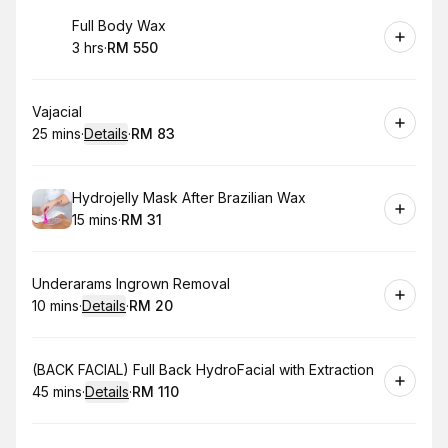
Book
Full Body Wax
3 hrs
·
RM 550
.
Duration
.
Price
:
:
Book
Vajacial
25 mins
·
Details
·
RM 83
.
Duration
:
.
Price
:
Book
Hydrojelly Mask After Brazilian Wax
15 mins
·
RM 31
.
Duration
.
Price
:
:
Book
Underarams Ingrown Removal
10 mins
·
Details
·
RM 20
.
Duration
:
.
Price
:
Book
(BACK FACIAL) Full Back HydroFacial with Extraction
45 mins
·
Details
·
RM 110
.
Duration
:
.
Price
: