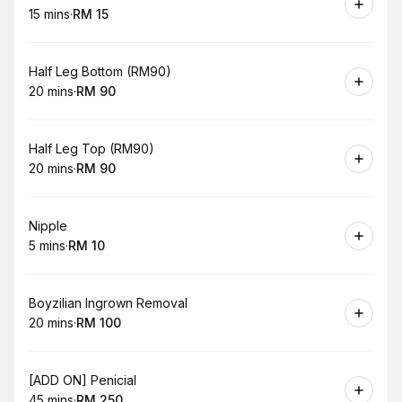
15 mins
·
RM 15
.
Duration
.
Price
:
:
Book
Half Leg Bottom (RM90)
20 mins
·
RM 90
.
Duration
.
Price
:
:
Book
Half Leg Top (RM90)
20 mins
·
RM 90
.
Duration
.
Price
:
:
Book
Nipple
5 mins
·
RM 10
.
Duration
.
Price
:
:
Book
Boyzilian Ingrown Removal
20 mins
·
RM 100
.
Duration
.
Price
:
:
Book
[ADD ON] Penicial
45 mins
·
RM 250