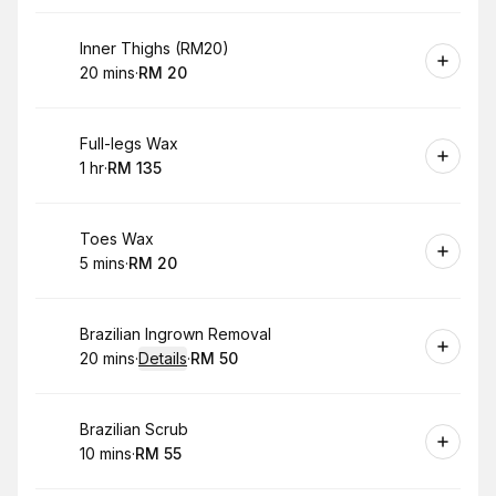
Book
Inner Thighs (RM20)
20 mins
·
RM 20
.
Duration
.
Price
:
:
Book
Full-legs Wax
1 hr
·
RM 135
.
Duration
.
Price
:
:
Book
Toes Wax
5 mins
·
RM 20
.
Duration
.
Price
:
:
Book
Brazilian Ingrown Removal
20 mins
·
Details
·
RM 50
.
Duration
:
.
Price
:
Book
Brazilian Scrub
10 mins
·
RM 55
.
Duration
.
Price
:
: