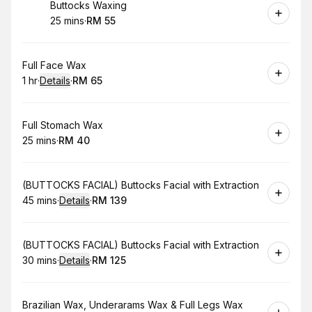
Book
Buttocks Waxing
25 mins
·
RM 55
.
Duration
.
Price
:
:
Book
Full Face Wax
1 hr
·
Details
·
RM 65
.
Duration
.
:
Price
:
Book
Full Stomach Wax
25 mins
·
RM 40
.
Duration
.
Price
:
:
Book
(BUTTOCKS FACIAL) Buttocks Facial with Extraction
45 mins
·
Details
·
RM 139
.
Duration
:
.
Price
:
Book
(BUTTOCKS FACIAL) Buttocks Facial with Extraction
30 mins
·
Details
·
RM 125
.
Duration
:
.
Price
:
Book
Brazilian Wax, Underarams Wax & Full Legs Wax