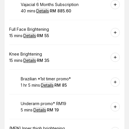
Vajacial 6 Months Subscription
40 mins
·
Details
·
RM 885.60
.
Duration
:
.
Price
:
Book
Full Face Brightening
15 mins
·
Details
·
RM 55
.
Duration
:
.
Price
:
Book
Knee Brightening
15 mins
·
Details
·
RM 35
.
Duration
:
.
Price
:
Book
Brazilian *1st timer promo*
1 hr 5 mins
·
Details
·
RM 85
.
Duration
:
.
Price
:
Book
Underarm promo* RM19
5 mins
·
Details
·
RM 19
.
Duration
:
.
Price
:
Book
(MEN) Inner thigh brightening