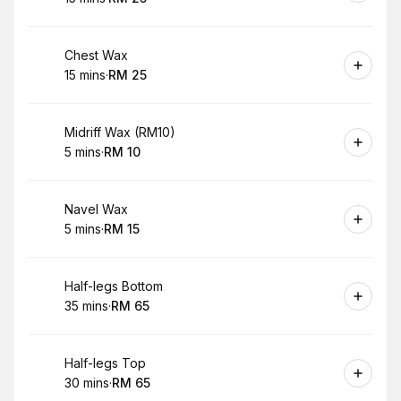
.
Duration
.
Price
:
:
Book
Chest Wax
15 mins
·
RM 25
.
Duration
.
Price
:
:
Book
Midriff Wax (RM10)
5 mins
·
RM 10
.
Duration
.
Price
:
:
Book
Navel Wax
5 mins
·
RM 15
.
Duration
.
Price
:
:
Book
Half-legs Bottom
35 mins
·
RM 65
.
Duration
.
Price
:
:
Book
Half-legs Top
30 mins
·
RM 65
.
Duration
.
Price
:
: