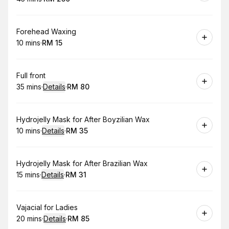
.
Duration
.
Price
:
:
Book
Forehead Waxing
10 mins
·
RM 15
.
Duration
.
Price
:
:
Book
Full front
35 mins
·
Details
·
RM 80
.
Duration
:
.
Price
:
Book
Hydrojelly Mask for After Boyzilian Wax
10 mins
·
Details
·
RM 35
.
Duration
:
.
Price
:
Book
Hydrojelly Mask for After Brazilian Wax
15 mins
·
Details
·
RM 31
.
Duration
:
.
Price
:
Book
Vajacial for Ladies
20 mins
·
Details
·
RM 85
.
Duration
:
.
Price
: