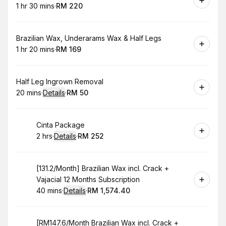
1 hr 30 mins
·
RM 220
.
Duration
:
.
Price
:
Book
Brazilian Wax, Underarams Wax & Half Legs
1 hr 20 mins
·
RM 169
.
Duration
:
.
Price
:
Book
Half Leg Ingrown Removal
20 mins
·
Details
·
RM 50
.
Duration
:
.
Price
:
Book
Cinta Package
2 hrs
·
Details
·
RM 252
.
Duration
:
.
Price
:
Book
[131.2/Month] Brazilian Wax incl. Crack +
Vajacial 12 Months Subscription
40 mins
·
Details
·
RM 1,574.40
.
Duration
:
.
Price
:
Book
[RM147.6/Month Brazilian Wax incl. Crack +