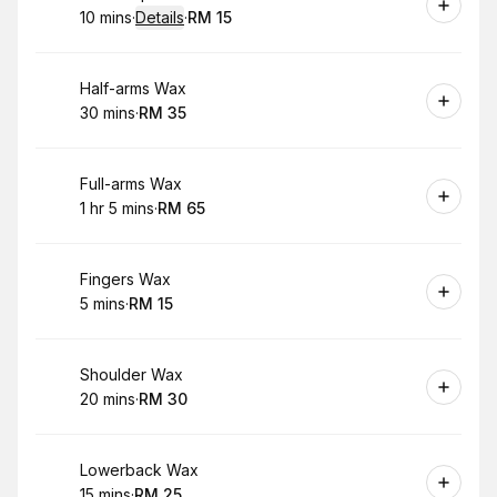
10 mins
·
Details
·
RM 15
.
Duration
:
.
Price
:
Book
Half-arms Wax
30 mins
·
RM 35
.
Duration
.
Price
:
:
Book
Full-arms Wax
1 hr 5 mins
·
RM 65
.
Duration
.
:
Price
:
Book
Fingers Wax
5 mins
·
RM 15
.
Duration
.
Price
:
:
Book
Shoulder Wax
20 mins
·
RM 30
.
Duration
.
Price
:
:
Book
Lowerback Wax
15 mins
·
RM 25