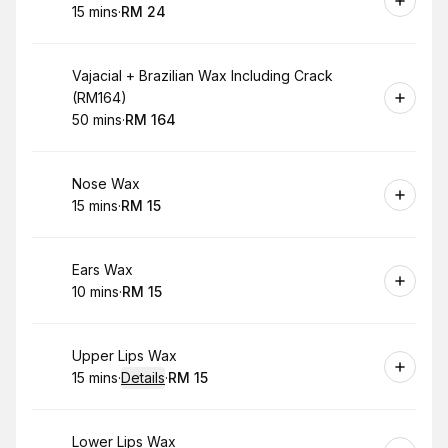
15 mins
·
RM 24
.
Duration
.
Price
:
:
Book
Vajacial + Brazilian Wax Including Crack
(RM164)
50 mins
·
RM 164
.
Duration
.
Price
:
:
Book
Nose Wax
15 mins
·
RM 15
.
Duration
.
Price
:
:
Book
Ears Wax
10 mins
·
RM 15
.
Duration
.
Price
:
:
Book
Upper Lips Wax
15 mins
·
Details
·
RM 15
.
Duration
:
.
Price
:
Book
Lower Lips Wax