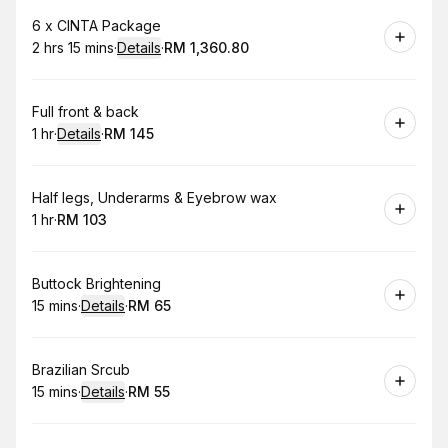
Book
6 x CINTA Package
2 hrs 15 mins
·
Details
·
RM 1,360.80
.
Duration
:
.
Price
:
Book
Full front & back
1 hr
·
Details
·
RM 145
.
Duration
.
:
Price
:
Book
Half legs, Underarms & Eyebrow wax
1 hr
·
RM 103
.
Duration
.
Price
:
:
Book
Buttock Brightening
15 mins
·
Details
·
RM 65
.
Duration
:
.
Price
:
Book
Brazilian Srcub
15 mins
·
Details
·
RM 55
.
Duration
:
.
Price
: