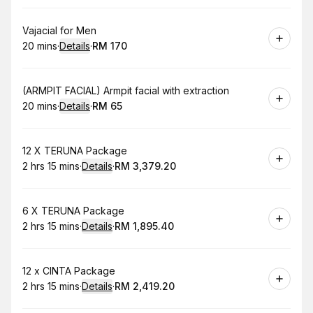
Book
Vajacial for Men
20 mins
·
Details
·
RM 170
.
Duration
:
.
Price
:
Book
(ARMPIT FACIAL) Armpit facial with extraction
20 mins
·
Details
·
RM 65
.
Duration
:
.
Price
:
Book
12 X TERUNA Package
2 hrs 15 mins
·
Details
·
RM 3,379.20
.
Duration
:
.
Price
:
Book
6 X TERUNA Package
2 hrs 15 mins
·
Details
·
RM 1,895.40
.
Duration
:
.
Price
:
Book
12 x CINTA Package
2 hrs 15 mins
·
Details
·
RM 2,419.20
.
Duration
:
.
Price
: