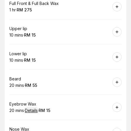
Book
Full Front & Full Back Wax
1 hr
·
RM 275
.
Duration
.
Price
:
:
Book
Upper lip
10 mins
·
RM 15
.
Duration
.
Price
:
:
Book
Lower lip
10 mins
·
RM 15
.
Duration
.
Price
:
:
Book
Beard
20 mins
·
RM 55
.
Duration
.
Price
:
:
Book
Eyebrow Wax
20 mins
·
Details
·
RM 15
.
Duration
:
.
Price
:
Book
Nose Wax