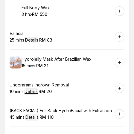
Book
Full Body Wax
3 hrs
·
RM 550
.
Duration
.
Price
:
:
Book
Vajacial
25 mins
·
Details
·
RM 83
.
Duration
:
.
Price
:
Book
Hydrojelly Mask After Brazilian Wax
15 mins
·
RM 31
.
Duration
.
Price
:
:
Book
Underarams Ingrown Removal
10 mins
·
Details
·
RM 20
.
Duration
:
.
Price
:
Book
(BACK FACIAL) Full Back HydroFacial with Extraction
45 mins
·
Details
·
RM 110
.
Duration
:
.
Price
: