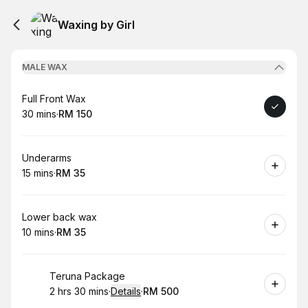
Waxing by Girl
MALE WAX
Book
Full Front Wax
30 mins
·
RM 150
.
Duration
.
Price
:
:
Book
Underarms
15 mins
·
RM 35
.
Duration
.
Price
:
:
Book
Lower back wax
10 mins
·
RM 35
.
Duration
.
Price
:
:
Book
Teruna Package
2 hrs 30 mins
·
Details
·
RM 500
.
Duration
:
.
Price
: