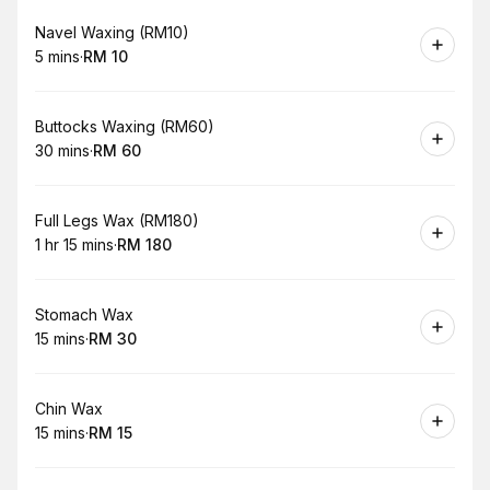
Book
Navel Waxing (RM10)
5 mins
·
RM 10
.
Duration
.
Price
:
:
Book
Buttocks Waxing (RM60)
30 mins
·
RM 60
.
Duration
.
Price
:
:
Book
Full Legs Wax (RM180)
1 hr 15 mins
·
RM 180
.
Duration
:
.
Price
:
Book
Stomach Wax
15 mins
·
RM 30
.
Duration
.
Price
:
:
Book
Chin Wax
15 mins
·
RM 15
.
Duration
.
Price
:
: