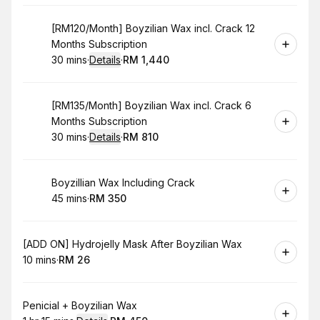
Book
[RM120/Month] Boyzilian Wax incl. Crack 12
Months Subscription
30 mins
·
Details
·
RM 1,440
.
Duration
:
.
Price
:
Book
[RM135/Month] Boyzilian Wax incl. Crack 6
Months Subscription
30 mins
·
Details
·
RM 810
.
Duration
:
.
Price
:
Book
Boyzillian Wax Including Crack
45 mins
·
RM 350
.
Duration
.
Price
:
:
Book
[ADD ON] Hydrojelly Mask After Boyzilian Wax
10 mins
·
RM 26
.
Duration
.
Price
:
:
Book
Penicial + Boyzilian Wax