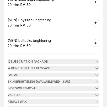
20 mins
·
RM 50
.
Duration
.
Price
:
:
Book
(MEN) Boyzilian Brightening
20 mins
·
RM 50
.
Duration
.
Price
:
:
Book
(MEN) buttocks brightening
20 mins
·
RM 50
.
Duration
.
Price
:
:
🗓️ SUBSCRIPTION PACKAGE
🔥 BUNDLE DEALS / PACKAGE
FACIAL
SKIN BRIGHTENING (AVAILABLE WED - SUN)
INGROWN REMOVAL
VAJACIAL
FEMALE WAX