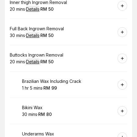
Book
Inner thigh Ingrown Removal
20 mins
·
Details
·
RM 50
.
Duration
:
.
Price
:
Book
Full Back Ingrown Removal
30 mins
·
Details
·
RM 50
.
Duration
:
.
Price
:
Book
Buttocks Ingrown Removal
20 mins
·
Details
·
RM 50
.
Duration
:
.
Price
:
Book
Brazilian Wax Including Crack
1 hr 5 mins
·
RM 99
.
Duration
.
:
Price
:
Book
Bikini Wax
30 mins
·
RM 80
.
Duration
.
Price
:
:
Book
Underarms Wax