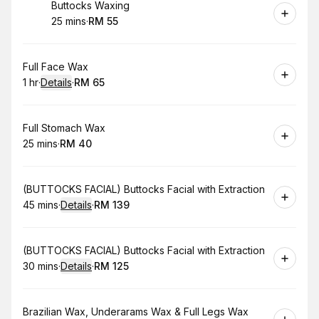
Book
Buttocks Waxing
25 mins
·
RM 55
.
Duration
.
Price
:
:
Book
Full Face Wax
1 hr
·
Details
·
RM 65
.
Duration
.
:
Price
:
Book
Full Stomach Wax
25 mins
·
RM 40
.
Duration
.
Price
:
:
Book
(BUTTOCKS FACIAL) Buttocks Facial with Extraction
45 mins
·
Details
·
RM 139
.
Duration
:
.
Price
:
Book
(BUTTOCKS FACIAL) Buttocks Facial with Extraction
30 mins
·
Details
·
RM 125
.
Duration
:
.
Price
:
Book
Brazilian Wax, Underarams Wax & Full Legs Wax