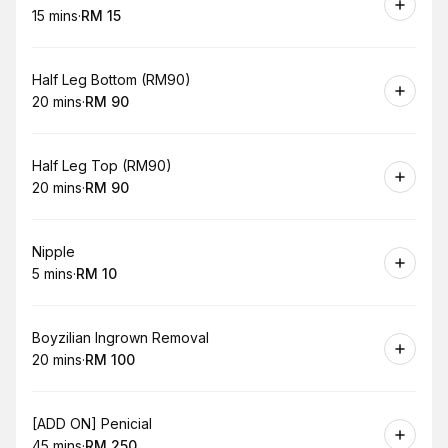
15 mins
·
RM 15
.
Duration
.
Price
:
:
Book
Half Leg Bottom (RM90)
20 mins
·
RM 90
.
Duration
.
Price
:
:
Book
Half Leg Top (RM90)
20 mins
·
RM 90
.
Duration
.
Price
:
:
Book
Nipple
5 mins
·
RM 10
.
Duration
.
Price
:
:
Book
Boyzilian Ingrown Removal
20 mins
·
RM 100
.
Duration
.
Price
:
:
Book
[ADD ON] Penicial
45 mins
·
RM 250