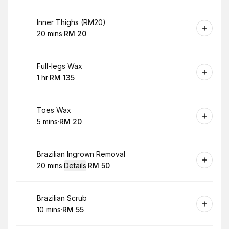
Book
Inner Thighs (RM20)
20 mins
·
RM 20
.
Duration
.
Price
:
:
Book
Full-legs Wax
1 hr
·
RM 135
.
Duration
.
Price
:
:
Book
Toes Wax
5 mins
·
RM 20
.
Duration
.
Price
:
:
Book
Brazilian Ingrown Removal
20 mins
·
Details
·
RM 50
.
Duration
:
.
Price
:
Book
Brazilian Scrub
10 mins
·
RM 55
.
Duration
.
Price
:
: