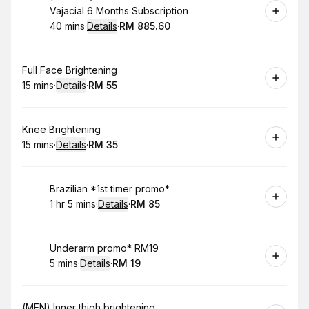
Vajacial 6 Months Subscription
40 mins
·
Details
·
RM 885.60
.
Duration
:
.
Price
:
Book
Full Face Brightening
15 mins
·
Details
·
RM 55
.
Duration
:
.
Price
:
Book
Knee Brightening
15 mins
·
Details
·
RM 35
.
Duration
:
.
Price
:
Book
Brazilian *1st timer promo*
1 hr 5 mins
·
Details
·
RM 85
.
Duration
:
.
Price
:
Book
Underarm promo* RM19
5 mins
·
Details
·
RM 19
.
Duration
:
.
Price
:
Book
(MEN) Inner thigh brightening