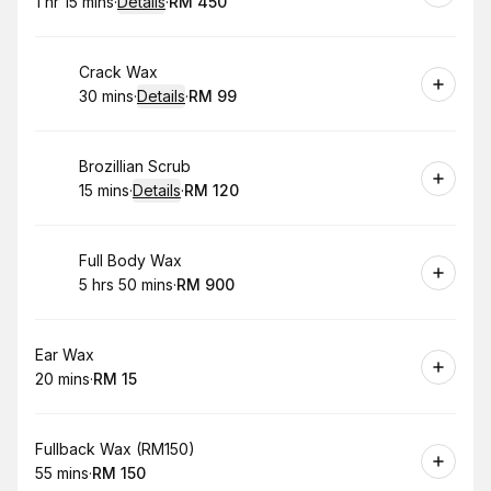
1 hr 15 mins
·
Details
·
RM 450
.
Duration
:
.
Price
:
Book
Crack Wax
30 mins
·
Details
·
RM 99
.
Duration
:
.
Price
:
Book
Brozillian Scrub
15 mins
·
Details
·
RM 120
.
Duration
:
.
Price
:
Book
Full Body Wax
5 hrs 50 mins
·
RM 900
.
Duration
:
.
Price
:
Book
Ear Wax
20 mins
·
RM 15
.
Duration
.
Price
:
:
Book
Fullback Wax (RM150)
55 mins
·
RM 150
.
Duration
.
Price
:
: