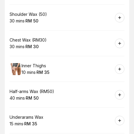
Book
Shoulder Wax (50)
30 mins
·
RM 50
.
Duration
.
Price
:
:
Book
Chest Wax (RM30)
30 mins
·
RM 30
.
Duration
.
Price
:
:
Book
Inner Thighs
10 mins
·
RM 35
.
Duration
.
Price
:
:
Book
Half-arms Wax (RM50)
40 mins
·
RM 50
.
Duration
.
Price
:
:
Book
Underarams Wax
15 mins
·
RM 35
.
Duration
.
Price
:
: